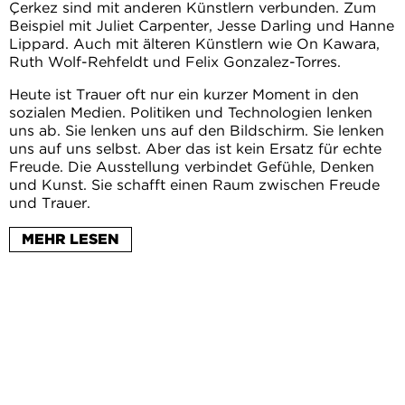
Çerkez sind mit anderen Künstlern verbunden. Zum
Beispiel mit Juliet Carpenter, Jesse Darling und Hanne
Lippard. Auch mit älteren Künstlern wie On Kawara,
Ruth Wolf-Rehfeldt und Felix Gonzalez-Torres.
Heute ist Trauer oft nur ein kurzer Moment in den
sozialen Medien. Politiken und Technologien lenken
uns ab. Sie lenken uns auf den Bildschirm. Sie lenken
uns auf uns selbst. Aber das ist kein Ersatz für echte
Freude. Die Ausstellung verbindet Gefühle, Denken
und Kunst. Sie schafft einen Raum zwischen Freude
und Trauer.
Mit dieser Ausstellung erinnern wir an die Werke von
MEHR LESEN
Mutlu Çerkez. Wir wollen sie neu entdecken.
- Wir schauen: Wie zeigt eine Ausstellung das Leben
BEGLEITPROGRAMM
eines Künstlers? - Wir schauen: Wie entwickelt sich
ein Werk weiter? - Wir schauen: Wie aktuell ist
konzeptionelle Kunst heute?
AUDITIONS FOR AN UNWRITTEN OPERA
Die Werke, das Material und die Kunst sollen Sie
RUND UM DIE WERKE VON MUTLU ÇERKEZ
einladen. Sie sollen gemeinsam über die Zukunft
SPECTRAL ARROWS