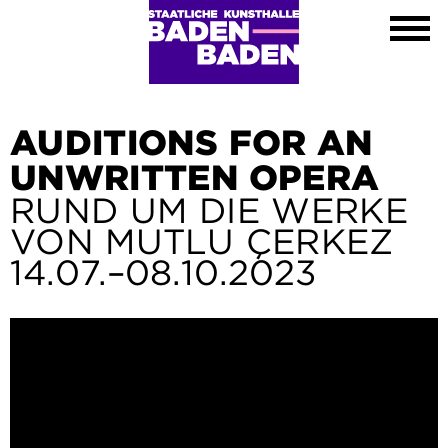
Ausstellungen
Kalender
Kunsthalle
Besuch
Kontakt
AUDITIONS FOR AN
Shop
UNWRITTEN OPERA
DE
RUND UM DIE WERKE
EN
VON MUTLU ÇERKEZ
FR
14.07.–08.10.2023
Leichte Sprache