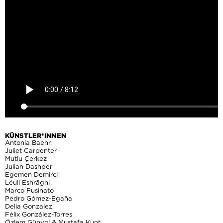
KÜNSTLER*INNEN
Antonia Baehr
Juliet Carpenter
Mutlu Çerkez
Julian Dashper
Egemen Demirci
Léuli Eshrāghi
Marco Fusinato
Pedro Gómez-Egaña
Delia Gonzalez
Félix González-Torres
Özlem Günyol & Mustafa Kunt