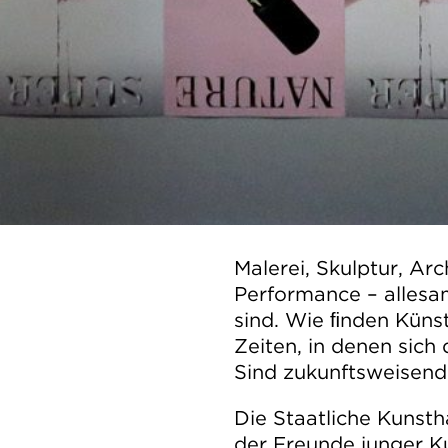
Malerei, Skulptur, Arch
Performance – allesam
sind. Wie ﬁnden KünstlerInnen eine eigene Formsprache, in
Zeiten, in denen sich der Kunstbegriff umfassend erweitert?
Die Staatliche Kunsth
der Freunde junger 