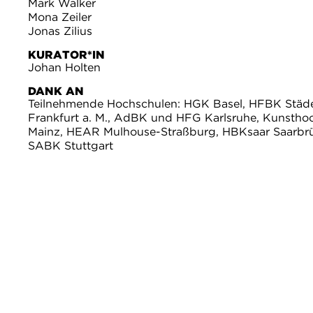
Mark Walker
Mona Zeiler
Jonas Zilius
KURATOR*IN
Johan Holten
DANK AN
Teilnehmende Hochschulen: HGK Basel, HFBK Städe
Frankfurt a. M., AdBK und HFG Karlsruhe, Kunstho
Mainz, HEAR Mulhouse-Straßburg, HBKsaar Saarbr
SABK Stuttgart
Ausstellungen
Kalender
Besuch
Kunsthalle