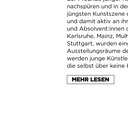
nachspüren und in de
jüngsten Kunstszene 
und damit aktiv an ih
und Absolvent:innen d
Karlsruhe, Mainz, Mu
Stuttgart, wurden ein
Ausstellungsräume de
werden junge Künstle
die selbst über keine
Die Ausstellung wird 
MEHR LESEN
Stadtraum von Baden-
Skulpturen in der Lic
Kurort zum Ausstellu
Künstlergeneration. Ze
Freunde junger Kuns
Wurzeln der Jungküns