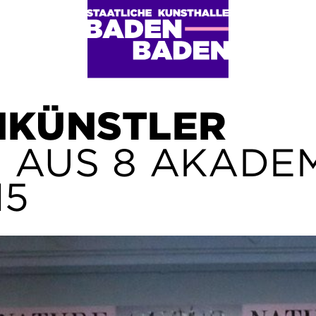
KÜNSTLER
 AUS 8 AKADE
15