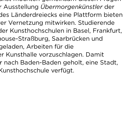
r Ausstellung
Übermorgenkünstler
der
des Länderdreiecks eine Plattform bieten
rer Vernetzung mitwirken. Studierende
er Kunsthochschulen in Basel, Frankfurt,
lhouse-Straßburg, Saarbrücken und
geladen, Arbeiten für die
r Kunsthalle vorzuschlagen. Damit
r nach Baden-Baden geholt, eine Stadt,
 Kunsthochschule verfügt.
mit ortsspeziﬁschen Interventionen in den
Baden ausgeweitet. Installationen und
htentaler Allee erweitern den mondänen
ngsraum für die jüngste
itgleich spürt die Gesellschaft der
t in den Räumen des alten Dampfads den
tler nach, indem sie Werke der