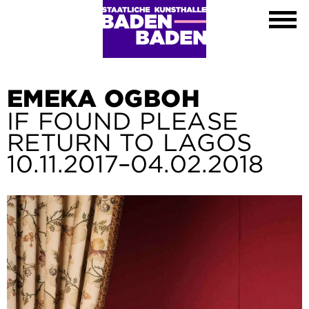
Ausstellungen
Kalender
Kunsthalle
Besuch
Kontakt
EMEKA OGBOH
Shop
IF FOUND PLEASE
DE
RETURN TO LAGOS
EN
10.11.2017–04.02.2018
FR
Leichte Sprache