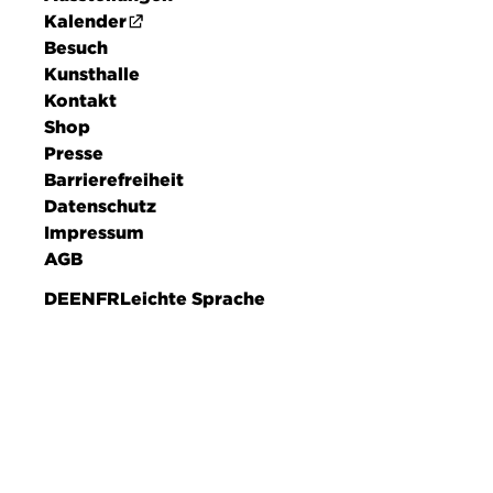
Kalender
Besuch
Kunsthalle
Kontakt
Shop
Presse
Barrierefreiheit
Datenschutz
Impressum
AGB
DE
EN
FR
Leichte Sprache
NEWSLETTER
Verpassen Sie keine Veranstaltung mehr und erfahr
vielseitiges Programm. Die Informationen zum Date
Kenntnis genommen.