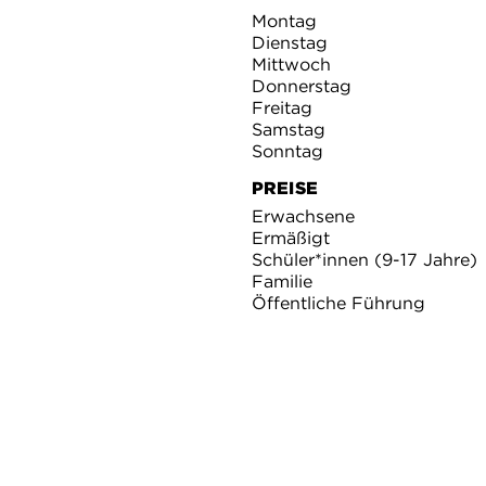
Montag
Dienstag
Mittwoch
Donnerstag
Freitag
Samstag
Sonntag
PREISE
Erwachsene
Ermäßigt
Schüler*innen (9-17 Jahre)
Familie
Öffentliche Führung
STAATLICHE KUNSTHAL
en Sie mehr über unser
Lichtentaler Allee 8 a
nschutz haben Sie zur
76530 Baden-Baden
E-Mail:
info@kunsthalle-ba
presse@kunsthalle