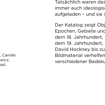
Tatsächlich waren da
immer auch ideologisch
aufgeladen – und sie 
Der Katalog zeigt Ob
Epochen, Gebiete und
dem 18. Jahrhundert
dem 19. Jahrhundert,
David Hockney bis z
Bildmaterial verhelfe
, Camille
owicz,
verschiedener Badeku
ast,