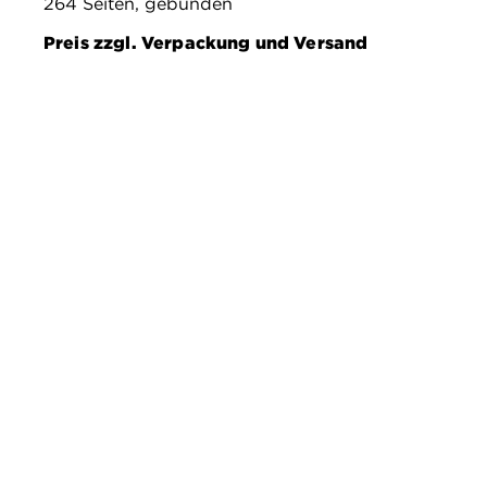
264 Seiten, gebunden
Preis zzgl. Verpackung und Versand
Ausstellungen
Kalender
Besuch
Kunsthalle
Kontakt
Shop
Presse
Barrierefreiheit
Datenschutz
Impressum
AGB