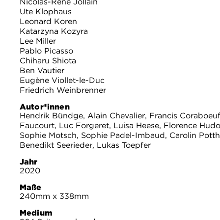
Nicolas-René Jollain
Ute Klophaus
Leonard Koren
Katarzyna Kozyra
Lee Miller
Pablo Picasso
Chiharu Shiota
Ben Vautier
Eugène Viollet-le-Duc
Friedrich Weinbrenner
Autor*innen
Hendrik Bündge, Alain Chevalier, Francis Coraboeuf
Faucourt, Luc Forgeret, Luisa Heese, Florence Hud
Sophie Motsch, Sophie Padel-Imbaud, Carolin Potth
Benedikt Seerieder, Lukas Toepfer
Jahr
2020
Maße
240mm x 338mm
Medium